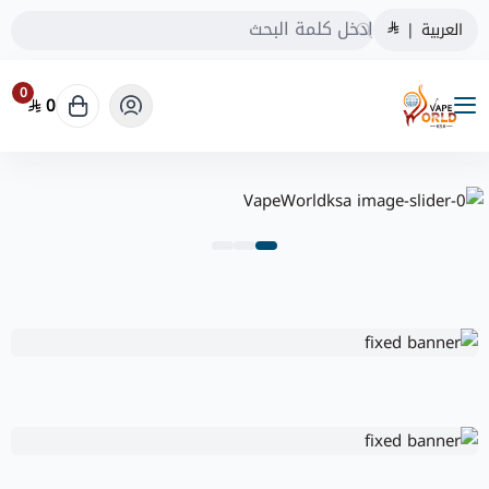
العربية
|
0
0
VapeWorldksa