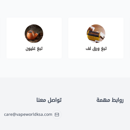
تبغ ورق لف
تبغ غليون
روابط مهمة
تواصل معنا
care@vapeworldksa.com