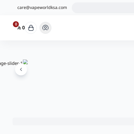
care@vapeworldksa.com
0
0