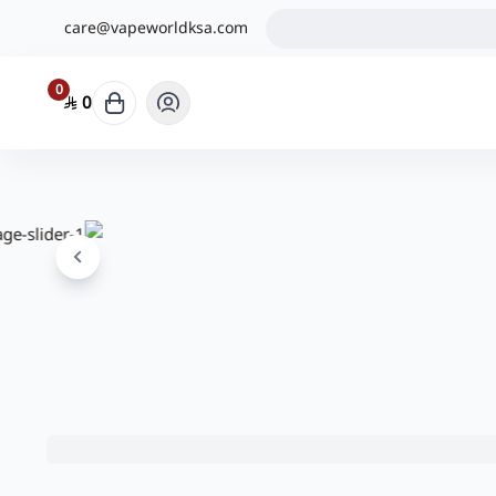
care@vapeworldksa.com
0
0