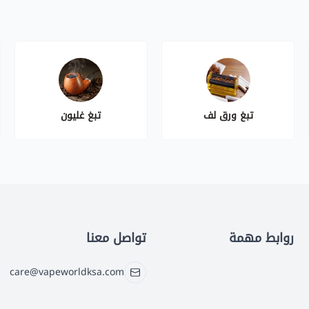
تبغ ورق لف
تبغ غليون
روابط مهمة
تواصل معنا
care@vapeworldksa.com