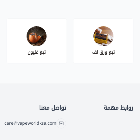
تبغ ورق لف
تبغ غليون
روابط مهمة
تواصل معنا
care@vapeworldksa.com