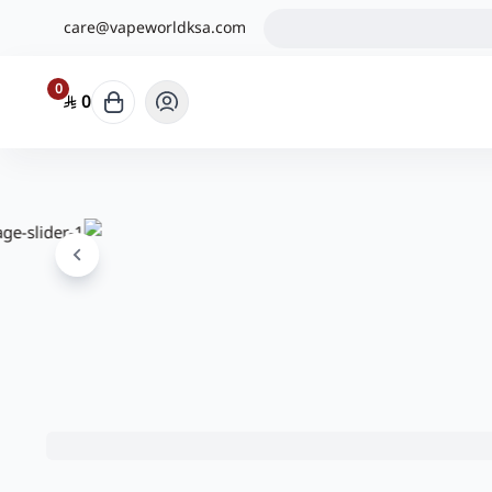
care@vapeworldksa.com
0
0